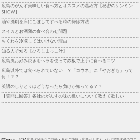
広島のがんす美味しい食べ方とオススメの温め方【秘密のケンミン
SHOW】
油や洗剤を床にこぼしてすべる時の掃除方法
スイカとお酒類の食べ合わせ問題
ちくわを冷凍してはいけない理由
知る人ぞ知る【ひろしまっこ汁】
広島風お好み焼きをヘラを使って鉄板で上手に食べるコツ
広島以外では食べられていない！？「コウネ」に「やおぎも」って
何！？？
英語のしりとりはどうなったら負けか知ってる？？
【質問に回答】各社のがんすの味の違いについて教えて欲しい
©Copyright2024
広島名物あなご竹輪・あなご蒲鉾・広島がんすといえば出野水産のブロ