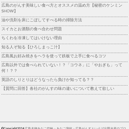
広島のがんす美味しい食べ方とオススメの温め方【秘密のケンミン
SHOW】
油や洗剤を床にこぼしてすべる時の掃除方法
スイカとお酒類の食べ合わせ問題
ちくわを冷凍してはいけない理由
知る人ぞ知る【ひろしまっこ汁】
広島風お好み焼きをヘラを使って鉄板で上手に食べるコツ
広島以外では食べられていない！？「コウネ」に「やおぎも」って
何！？？
英語のしりとりはどうなったら負けか知ってる？？
【質問に回答】各社のがんすの味の違いについて教えて欲しい
©Copyright2024
広島名物あなご竹輪・あなご蒲鉾・広島がんすといえば出野水産のブロ