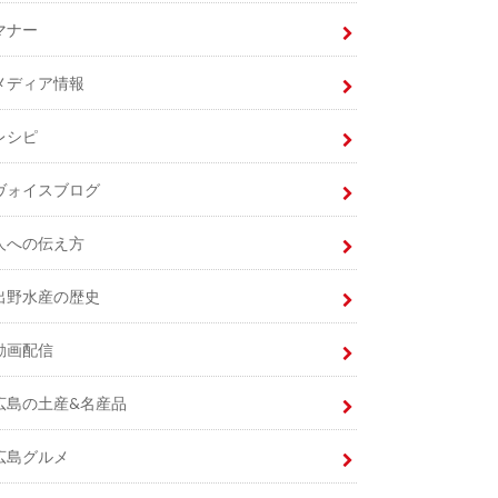
マナー
メディア情報
レシピ
ヴォイスブログ
人への伝え方
出野水産の歴史
動画配信
広島の土産&名産品
広島グルメ