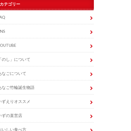
カテゴリー
FAQ
SNS
YOUTUBE
「のし」について
あなごについて
あなご竹輪誕生物語
いずえりオススメ
いずの直営店
おいしい食べ方