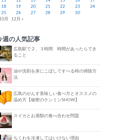
18
19
20
21
22
23
24
25
26
27
28
29
30
 10月
12月 »
今週の人気記事
広島駅で２、３時間 時間があったらでき
ること
油や洗剤を床にこぼしてすべる時の掃除方
法
広島のがんす美味しい食べ方とオススメの
温め方【秘密のケンミンSHOW】
スイカとお酒類の食べ合わせ問題
ちくわを冷凍してはいけない理由