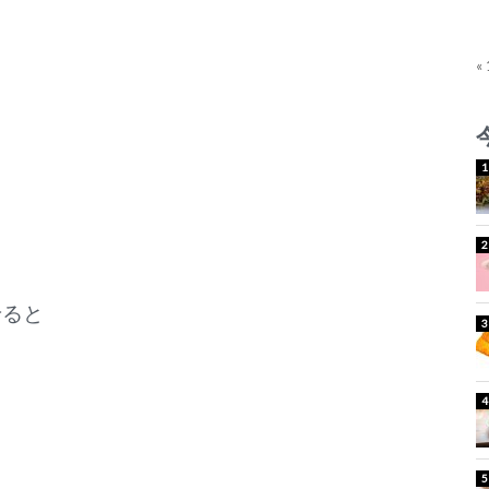
«
せると