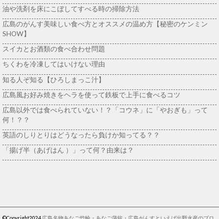
油や洗剤を床にこぼしてすべる時の掃除方法
広島のがんす美味しい食べ方とオススメの温め方【秘密のケンミン
SHOW】
スイカとお酒類の食べ合わせ問題
ちくわを冷凍してはいけない理由
知る人ぞ知る【ひろしまっこ汁】
広島風お好み焼きをヘラを使って鉄板で上手に食べるコツ
広島以外では食べられていない！？「コウネ」に「やおぎも」って
何！？？
英語のしりとりはどうなったら負けか知ってる？？
「揚げ半（あげはん ）」って何？由来は？
©Copyright2024
広島名物あなご竹輪・あなご蒲鉾・広島がんすといえば出野水産のブロ