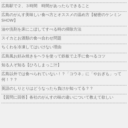
広島駅で２、３時間 時間があったらできること
広島のがんす美味しい食べ方とオススメの温め方【秘密のケンミン
SHOW】
油や洗剤を床にこぼしてすべる時の掃除方法
スイカとお酒類の食べ合わせ問題
ちくわを冷凍してはいけない理由
広島風お好み焼きをヘラを使って鉄板で上手に食べるコツ
知る人ぞ知る【ひろしまっこ汁】
広島以外では食べられていない！？「コウネ」に「やおぎも」って
何！？？
英語のしりとりはどうなったら負けか知ってる？？
【質問に回答】各社のがんすの味の違いについて教えて欲しい