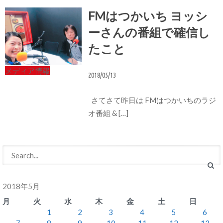
FMはつかいち ヨッシ
ーさんの番組で確信し
たこと
メディア情報
2018/05/13
さてさて昨日は FMはつかいちのラジ
オ番組 & […]
2018年5月
月
火
水
木
金
土
日
1
2
3
4
5
6
7
8
9
10
11
12
13