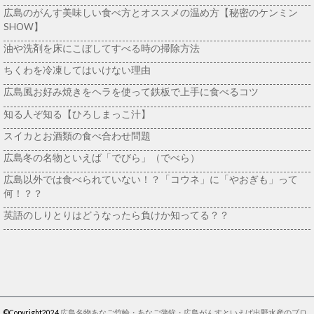
広島のがんす美味しい食べ方とオススメの温め方【秘密のケンミン
SHOW】
油や洗剤を床にこぼしてすべる時の掃除方法
ちくわを冷凍してはいけない理由
広島風お好み焼きをヘラを使って鉄板で上手に食べるコツ
知る人ぞ知る【ひろしまっこ汁】
スイカとお酒類の食べ合わせ問題
広島冬の名物といえば「でびら」（でべら）
広島以外では食べられていない！？「コウネ」に「やおぎも」って
何！？？
英語のしりとりはどうなったら負けか知ってる？？
©Copyright2024
広島名物あなご竹輪・あなご蒲鉾・広島がんすといえば出野水産のブロ