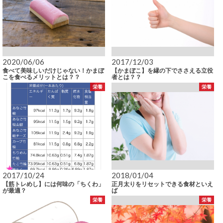
2020/06/06
2017/12/03
食べて美味しいだけじゃない！かまぼ
【かまぼこ】を縁の下でささえる立役
こを食べるメリットとは？？
者とは？？
栄養
栄養
2017/10/24
2018/01/04
【筋トレめし】には何味の「ちくわ」
正月太りをリセットできる食材といえ
が最適？
ば
栄養
栄養