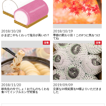
2018/10/28
2018/10/19
かまぼこやちくわって塩分が高いの？
季節の変わり目！この3つに気をつけ
てね
栄養
栄養
2018/11/20
2019/09/09
林先生の今でしょ！おでんのちくわを
立派な20世紀梨をM様よりいただきま
食べてインフルエンザ対策を
した