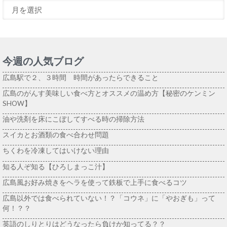
今週の人気ブログ
広島駅で２、３時間 時間があったらできること
広島のがんす美味しい食べ方とオススメの温め方【秘密のケンミン
SHOW】
油や洗剤を床にこぼしてすべる時の掃除方法
スイカとお酒類の食べ合わせ問題
ちくわを冷凍してはいけない理由
知る人ぞ知る【ひろしまっこ汁】
広島風お好み焼きをヘラを使って鉄板で上手に食べるコツ
広島以外では食べられていない！？「コウネ」に「やおぎも」って
何！？？
英語のしりとりはどうなったら負けか知ってる？？