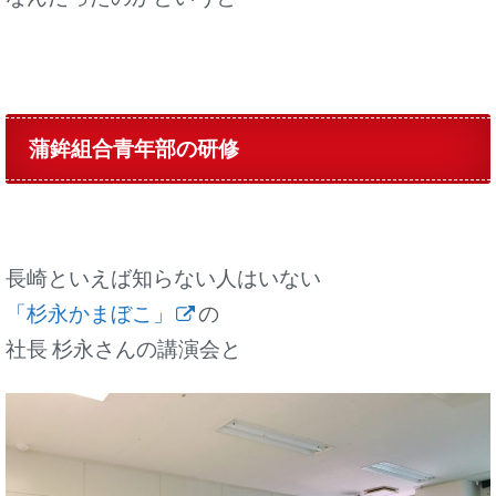
蒲鉾組合青年部の研修
長崎といえば知らない人はいない
「杉永かまぼこ」
の
社長 杉永さんの講演会と