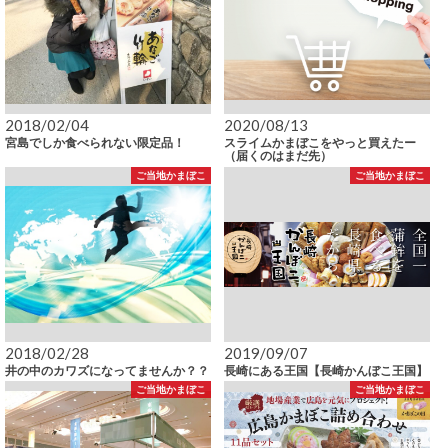
2018/02/04
2020/08/13
宮島でしか食べられない限定品！
スライムかまぼこをやっと買えたー
（届くのはまだ先）
ご当地かまぼこ
ご当地かまぼこ
2018/02/28
2019/09/07
井の中のカワズになってませんか？？
長崎にある王国【長崎かんぼこ王国】
ご当地かまぼこ
ご当地かまぼこ