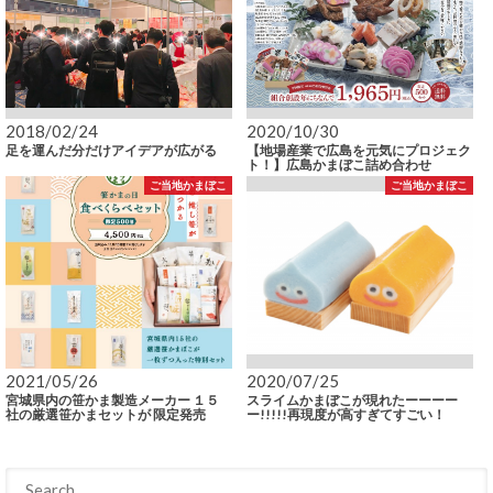
2018/02/24
2020/10/30
足を運んだ分だけアイデアが広がる
【地場産業で広島を元気にプロジェク
ト！】広島かまぼこ詰め合わせ
ご当地かまぼこ
ご当地かまぼこ
2021/05/26
2020/07/25
宮城県内の笹かま製造メーカー １５
スライムかまぼこが現れたーーーー
社の厳選笹かまセットが 限定発売
ー!!!!!再現度が高すぎてすごい！