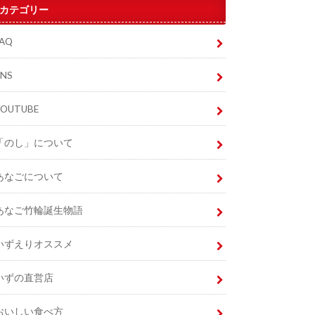
カテゴリー
FAQ
SNS
YOUTUBE
「のし」について
あなごについて
あなご竹輪誕生物語
いずえりオススメ
いずの直営店
おいしい食べ方