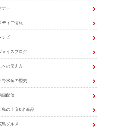
マナー
メディア情報
レシピ
ヴォイスブログ
人への伝え方
出野水産の歴史
動画配信
広島の土産&名産品
広島グルメ