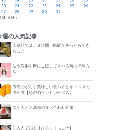
20
21
22
23
24
25
26
27
28
29
30
31
 4月
6月 »
今週の人気記事
広島駅で２、３時間 時間があったらでき
ること
油や洗剤を床にこぼしてすべる時の掃除方
法
広島のがんす美味しい食べ方とオススメの
温め方【秘密のケンミンSHOW】
スイカとお酒類の食べ合わせ問題
知る人ぞ知る【ひろしまっこ汁】