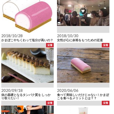
2018/10/28
2018/10/30
かまぼこやちくわって塩分が高いの？
女性が心に余裕をもつための近道
栄養
栄養
2020/09/18
2020/06/06
体の基礎となるタンパク質を しっか
食べて美味しいだけじゃない！かまぼ
り取りたい！
こを食べるメリットとは？？
栄養
栄養