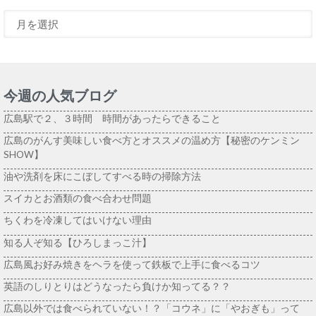
今週の人気ブログ
広島駅で２、３時間 時間があったらできること
広島のがんす美味しい食べ方とオススメの温め方【秘密のケンミン
SHOW】
油や洗剤を床にこぼしてすべる時の掃除方法
スイカとお酒類の食べ合わせ問題
ちくわを冷凍してはいけない理由
知る人ぞ知る【ひろしまっこ汁】
広島風お好み焼きをヘラを使って鉄板で上手に食べるコツ
英語のしりとりはどうなったら負けか知ってる？？
広島以外では食べられていない！？「コウネ」に「やおぎも」って