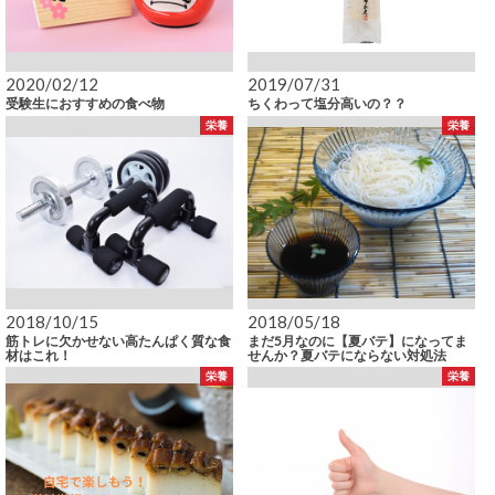
2020/02/12
2019/07/31
受験生におすすめの食べ物
ちくわって塩分高いの？？
栄養
栄養
2018/10/15
2018/05/18
筋トレに欠かせない高たんぱく質な食
まだ5月なのに【夏バテ】になってま
材はこれ！
せんか？夏バテにならない対処法
栄養
栄養