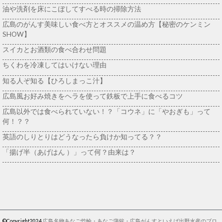
油や洗剤を床にこぼしてすべる時の掃除方法
広島のがんす美味しい食べ方とオススメの温め方【秘密のケンミン
SHOW】
スイカとお酒類の食べ合わせ問題
ちくわを冷凍してはいけない理由
知る人ぞ知る【ひろしまっこ汁】
広島風お好み焼きをヘラを使って鉄板で上手に食べるコツ
広島以外では食べられていない！？「コウネ」に「やおぎも」って
何！？？
英語のしりとりはどうなったら負けか知ってる？？
「揚げ半（あげはん ）」って何？由来は？
©Copyright2024
広島名物あなご竹輪・あなご蒲鉾・広島がんすといえば出野水産のブロ