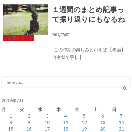
１週間のまとめ記事っ
て振り返りにもなるね
2019/07/07
１週間のまとめ
この時期の楽しみといえば 【梅酒】
自家製で手 […]
2019年7月
月
火
水
木
金
土
日
1
2
3
4
5
6
7
8
9
10
11
12
13
14
15
16
17
18
19
20
21