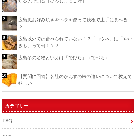
知る人ぞ知る【ひろしまっこ汁】
広島風お好み焼きをヘラを使って鉄板で上手に食べるコ
ツ
広島以外では食べられていない！？「コウネ」に「やお
ぎも」って何！？？
広島冬の名物といえば「でびら」（でべら）
【質問に回答】各社のがんすの味の違いについて教えて
欲しい
カテゴリー
FAQ