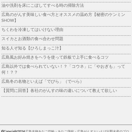
油や洗剤を床にこぼしてすべる時の掃除方法
広島のがんす美味しい食べ方とオススメの温め方【秘密のケンミン
SHOW】
ちくわを冷凍してはいけない理由
スイカとお酒類の食べ合わせ問題
知る人ぞ知る【ひろしまっこ汁】
広島風お好み焼きをヘラを使って鉄板で上手に食べるコツ
広島以外では食べられていない！？「コウネ」に「やおぎも」って
何！？？
広島冬の名物といえば「でびら」（でべら）
【質問に回答】各社のがんすの味の違いについて教えて欲しい
©Copyright2024
広島名物あなご竹輪・あなご蒲鉾・広島がんすといえば出野水産のブロ