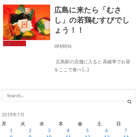
広島に来たら「むさ
し」の若鶏むすびでし
ょう！！
広島グルメ
2019/07/26
広島駅の店舗に入ると 高確率でお昼
をここで食べ […]
2019年7月
月
火
水
木
金
土
日
1
2
3
4
5
6
7
8
9
10
11
12
13
14