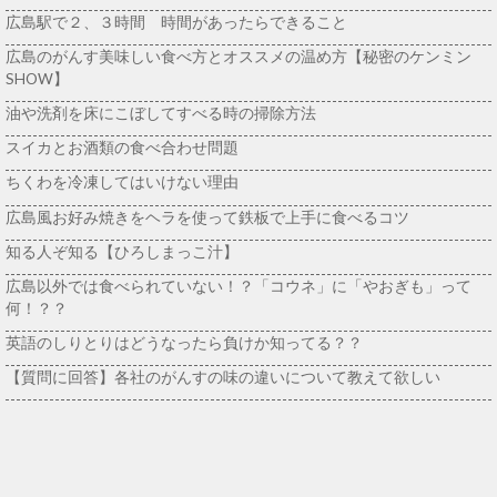
広島駅で２、３時間 時間があったらできること
広島のがんす美味しい食べ方とオススメの温め方【秘密のケンミン
SHOW】
油や洗剤を床にこぼしてすべる時の掃除方法
スイカとお酒類の食べ合わせ問題
ちくわを冷凍してはいけない理由
広島風お好み焼きをヘラを使って鉄板で上手に食べるコツ
知る人ぞ知る【ひろしまっこ汁】
広島以外では食べられていない！？「コウネ」に「やおぎも」って
何！？？
英語のしりとりはどうなったら負けか知ってる？？
【質問に回答】各社のがんすの味の違いについて教えて欲しい