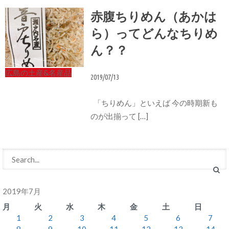
赤腹ちりめん（あかは
ら）ってどんなちりめ
ん？？
広島の土産&名産品
2019/07/13
「ちりめん」といえば 今の時期新も
のが出揃って […]
2019年7月
月
火
水
木
金
土
日
1
2
3
4
5
6
7
8
9
10
11
12
13
14