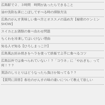
広島駅で２、３時間 時間があったらできること
油や洗剤を床にこぼしてすべる時の掃除方法
広島のがんす美味しい食べ方とオススメの温め方【秘密のケンミン
SHOW】
スイカとお酒類の食べ合わせ問題
ちくわを冷凍してはいけない理由
知る人ぞ知る【ひろしまっこ汁】
広島風お好み焼きをヘラを使って鉄板で上手に食べるコツ
広島以外では食べられていない！？「コウネ」に「やおぎも」って
何！？？
英語のしりとりはどうなったら負けか知ってる？？
【質問に回答】各社のがんすの味の違いについて教えて欲しい