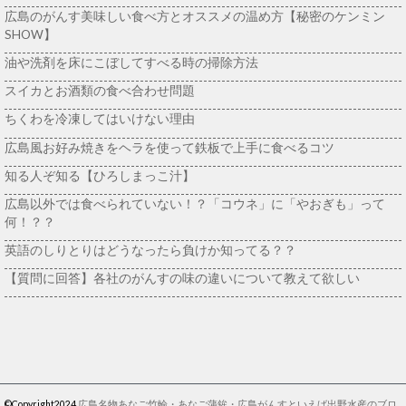
広島のがんす美味しい食べ方とオススメの温め方【秘密のケンミン
SHOW】
油や洗剤を床にこぼしてすべる時の掃除方法
スイカとお酒類の食べ合わせ問題
ちくわを冷凍してはいけない理由
広島風お好み焼きをヘラを使って鉄板で上手に食べるコツ
知る人ぞ知る【ひろしまっこ汁】
広島以外では食べられていない！？「コウネ」に「やおぎも」って
何！？？
英語のしりとりはどうなったら負けか知ってる？？
【質問に回答】各社のがんすの味の違いについて教えて欲しい
©Copyright2024
広島名物あなご竹輪・あなご蒲鉾・広島がんすといえば出野水産のブロ