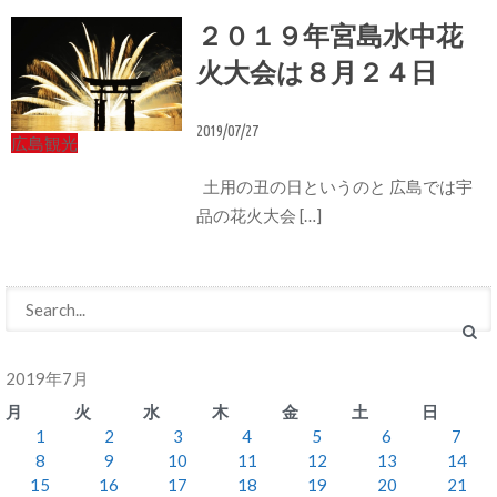
２０１９年宮島水中花
火大会は８月２４日
2019/07/27
広島観光
土用の丑の日というのと 広島では宇
品の花火大会 […]
2019年7月
月
火
水
木
金
土
日
1
2
3
4
5
6
7
8
9
10
11
12
13
14
15
16
17
18
19
20
21