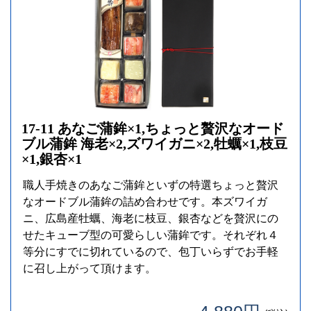
17-11 あなご蒲鉾×1,ちょっと贅沢なオード
ブル蒲鉾 海老×2,ズワイガニ×2,牡蠣×1,枝豆
×1,銀杏×1
職人手焼きのあなご蒲鉾といずの特選ちょっと贅沢
なオードブル蒲鉾の詰め合わせです。本ズワイガ
ニ、広島産牡蠣、海老に枝豆、銀杏などを贅沢にの
せたキューブ型の可愛らしい蒲鉾です。それぞれ４
等分にすでに切れているので、包丁いらずでお手軽
に召し上がって頂けます。