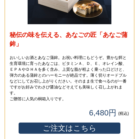
秘伝の味を伝える、あなごの匠「あなご蒲
鉾」
おいしいお酒とあなご蒲鉾。お祝い料理にもどうぞ。豊かな餌と
生育環境に育ったあなごは、ビタミンＡ、Ｄ、Ｅ、オレイン酸、
ＥＰＡやＤＨＡを多く含み、上質な脂が程よく乗った口どけと、
弾力のある蒲鉾とのハーモニーが絶品です。薄く切りオードブル
などにしてお召し上がりください。そのまま生で食べるのが一番
ですがお好みでわさび醤油などそえても美味しく召し上がれま
す。
ご贈答に人気の桐箱入りです。
6,480円
(税込)
ご注文はこちら