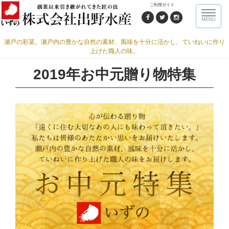
ご利用ガイド
Toggle
MENU
naviga
瀬戸の彩菜。瀬戸内の豊かな自然の素材、風味を十分に活かし、ていねいに作り
上げた職人の味。
2019年お中元贈り物特集