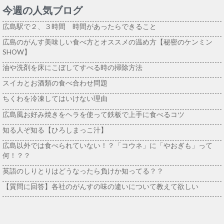
今週の人気ブログ
広島駅で２、３時間 時間があったらできること
広島のがんす美味しい食べ方とオススメの温め方【秘密のケンミン
SHOW】
油や洗剤を床にこぼしてすべる時の掃除方法
スイカとお酒類の食べ合わせ問題
ちくわを冷凍してはいけない理由
広島風お好み焼きをヘラを使って鉄板で上手に食べるコツ
知る人ぞ知る【ひろしまっこ汁】
広島以外では食べられていない！？「コウネ」に「やおぎも」って
何！？？
英語のしりとりはどうなったら負けか知ってる？？
【質問に回答】各社のがんすの味の違いについて教えて欲しい