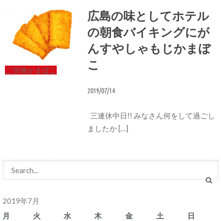
広島の味としてホテル
の朝食バイキングにが
んすやしゃもじかまぼ
こ
ご当地かまぼこ
2019/07/14
三連休中日!! みなさん何をして過ごし
ましたか […]
2019年7月
月
火
水
木
金
土
日