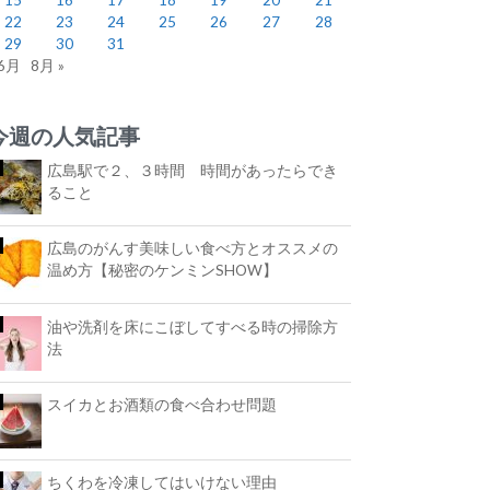
22
23
24
25
26
27
28
29
30
31
 6月
8月 »
今週の人気記事
広島駅で２、３時間 時間があったらでき
ること
広島のがんす美味しい食べ方とオススメの
温め方【秘密のケンミンSHOW】
油や洗剤を床にこぼしてすべる時の掃除方
法
スイカとお酒類の食べ合わせ問題
ちくわを冷凍してはいけない理由