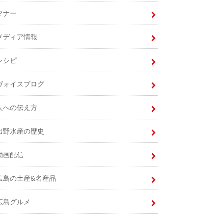
マナー
メディア情報
レシピ
ヴォイスブログ
人への伝え方
出野水産の歴史
動画配信
広島の土産&名産品
広島グルメ