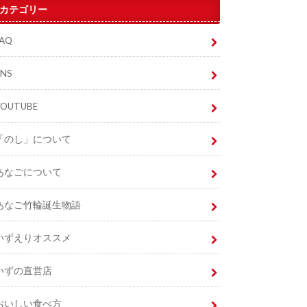
カテゴリー
FAQ
SNS
YOUTUBE
「のし」について
あなごについて
あなご竹輪誕生物語
いずえりオススメ
いずの直営店
おいしい食べ方