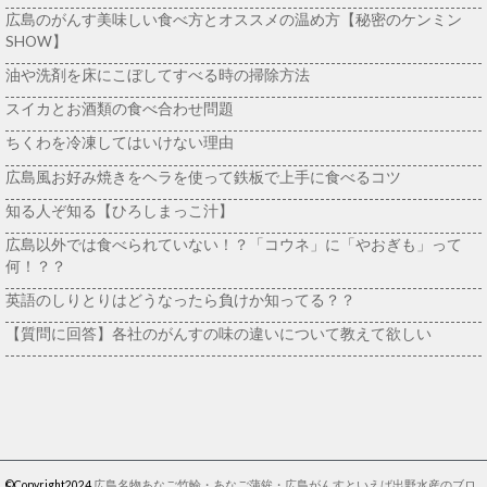
広島のがんす美味しい食べ方とオススメの温め方【秘密のケンミン
SHOW】
油や洗剤を床にこぼしてすべる時の掃除方法
スイカとお酒類の食べ合わせ問題
ちくわを冷凍してはいけない理由
広島風お好み焼きをヘラを使って鉄板で上手に食べるコツ
知る人ぞ知る【ひろしまっこ汁】
広島以外では食べられていない！？「コウネ」に「やおぎも」って
何！？？
英語のしりとりはどうなったら負けか知ってる？？
【質問に回答】各社のがんすの味の違いについて教えて欲しい
©Copyright2024
広島名物あなご竹輪・あなご蒲鉾・広島がんすといえば出野水産のブロ