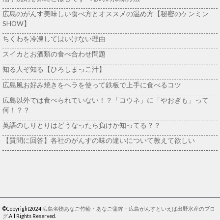
広島のがんす美味しい食べ方とオススメの温め方【秘密のケンミン
SHOW】
ちくわを冷凍してはいけない理由
スイカとお酒類の食べ合わせ問題
知る人ぞ知る【ひろしまっこ汁】
広島風お好み焼きをヘラを使って鉄板で上手に食べるコツ
広島以外では食べられていない！？「コウネ」に「やおぎも」って
何！？？
英語のしりとりはどうなったら負けか知ってる？？
【質問に回答】各社のがんすの味の違いについて教えて欲しい
©Copyright2024
広島名物あなご竹輪・あなご蒲鉾・広島がんすといえば出野水産のブロ
グ
.All Rights Reserved.