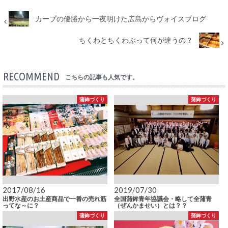
カープの優勝から一夜明けた広島からヴォイスブログ
ちくわとちくわぶって何が違うの？
RECOMMEND
こちらの記事も人気です。
蒲鉾づくり
蒲鉾づくり
2017/08/16
2019/07/30
出野水産のお土産商品で一番の売れ筋
全国蒲鉾青年協議会・略して全蒲青
ってな～に？
（ぜんかませい）とは？？
蒲鉾づくり
蒲鉾づくり