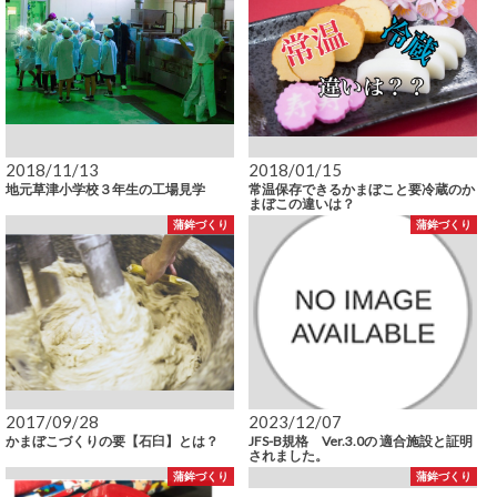
2018/11/13
2018/01/15
地元草津小学校３年生の工場見学
常温保存できるかまぼこと要冷蔵のか
まぼこの違いは？
蒲鉾づくり
蒲鉾づくり
2017/09/28
2023/12/07
かまぼこづくりの要【石臼】とは？
JFS-B規格 Ver.3.0の 適合施設と証明
されました。
蒲鉾づくり
蒲鉾づくり