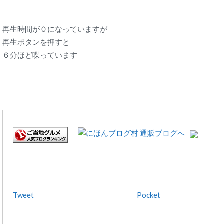
プ
レ
ー
再生時間が０になっていますが
ヤ
再生ボタンを押すと
ー
６分ほど喋っています
Tweet
Pocket