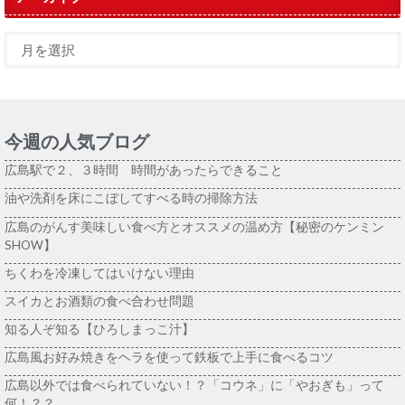
今週の人気ブログ
広島駅で２、３時間 時間があったらできること
油や洗剤を床にこぼしてすべる時の掃除方法
広島のがんす美味しい食べ方とオススメの温め方【秘密のケンミン
SHOW】
ちくわを冷凍してはいけない理由
スイカとお酒類の食べ合わせ問題
知る人ぞ知る【ひろしまっこ汁】
広島風お好み焼きをヘラを使って鉄板で上手に食べるコツ
広島以外では食べられていない！？「コウネ」に「やおぎも」って
何！？？