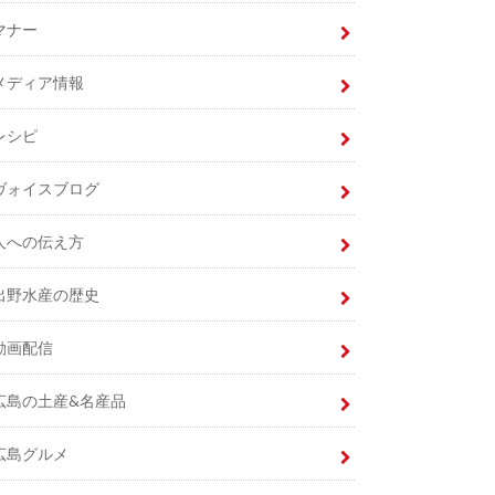
マナー
メディア情報
レシピ
ヴォイスブログ
人への伝え方
出野水産の歴史
動画配信
広島の土産&名産品
広島グルメ