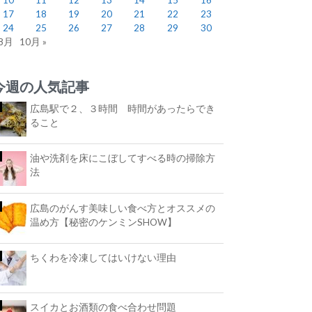
17
18
19
20
21
22
23
24
25
26
27
28
29
30
 8月
10月 »
今週の人気記事
広島駅で２、３時間 時間があったらでき
ること
油や洗剤を床にこぼしてすべる時の掃除方
法
広島のがんす美味しい食べ方とオススメの
温め方【秘密のケンミンSHOW】
ちくわを冷凍してはいけない理由
スイカとお酒類の食べ合わせ問題