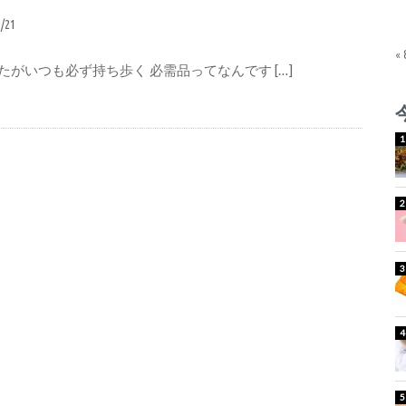
9/21
«
たがいつも必ず持ち歩く 必需品ってなんです […]