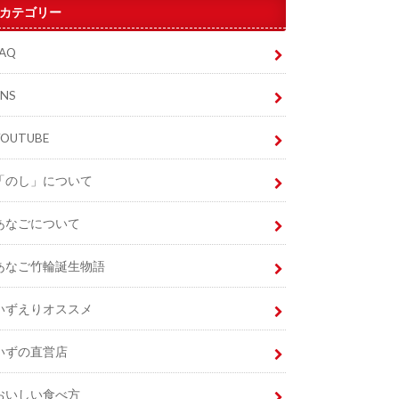
カテゴリー
FAQ
SNS
YOUTUBE
「のし」について
あなごについて
あなご竹輪誕生物語
いずえりオススメ
いずの直営店
おいしい食べ方