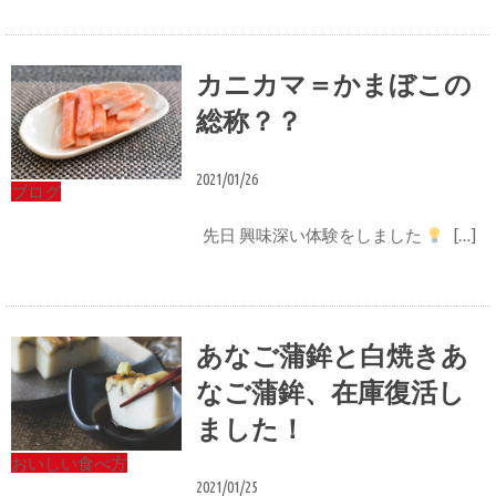
カニカマ＝かまぼこの
総称？？
2021/01/26
ブログ
先日 興味深い体験をしました
[…]
あなご蒲鉾と白焼きあ
なご蒲鉾、在庫復活し
ました！
おいしい食べ方
2021/01/25