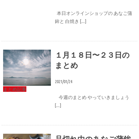
本日オンラインショップの あなご蒲
鉾と 白焼き […]
１月１８日〜２３日の
まとめ
2021/01/24
まとめ記事
今週のまとめ やっていきましょう
[…]
品切れ中のあなご蒲鉾