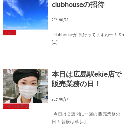
clubhouseの招待
2021/01/28
ブログ
clubhouseが 流行ってますね〜！ &n
[…]
本日は広島駅ekie店で
販売業務の日！
2021/01/27
いずの直営店
今日は２週間に一回の 販売業務の
日！ 普段は草 […]