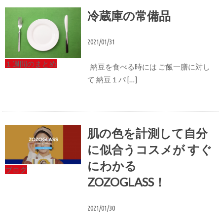
冷蔵庫の常備品
2021/01/31
１週間のまとめ
納豆を食べる時には ご飯一膳に対し
て 納豆１パ […]
肌の色を計測して自分
に似合うコスメが すぐ
にわかる
ブログ
ZOZOGLASS！
2021/01/30