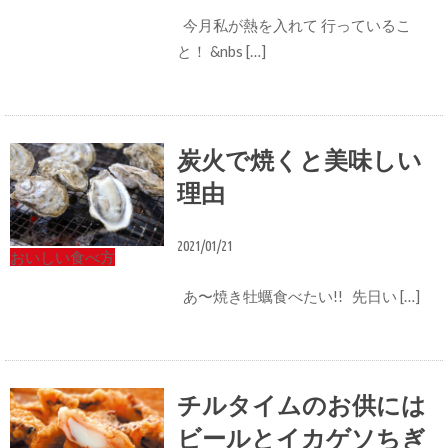
今月私が熱を入れて 行っているこ
と！ &nbs […]
炭火で焼くと美味しい
理由
2021/01/21
おいしい食べ方
あ〜焼き牡蠣食べたい!! 先日い […]
チルタイムのお供には
ビールとイカゲソちぎ