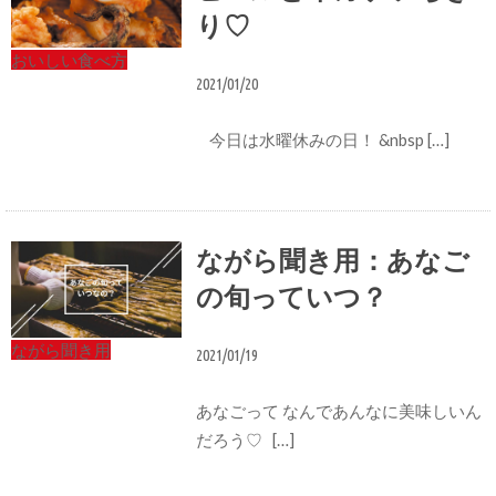
り♡
おいしい食べ方
2021/01/20
今日は水曜休みの日！ &nbsp […]
ながら聞き用：あなご
の旬っていつ？
ながら聞き用
2021/01/19
あなごって なんであんなに美味しいん
だろう♡ […]