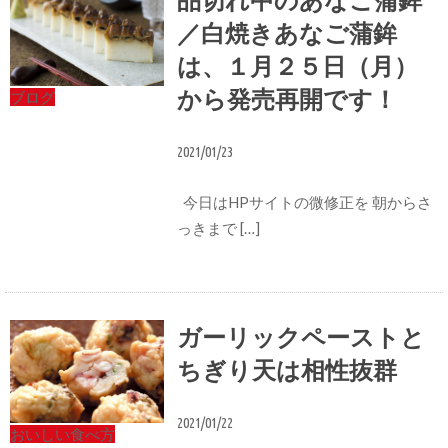
／白焼きあなご蒲鉾
は、１月２５日（月）
から発売再開です！
ブログ
2021/01/23
今日はHPサイトの微修正を 朝からさ
っきまで […]
ガーリックペーストと
ちぎり天は相性抜群
2021/01/22
おいしい食べ方