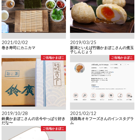
2021/02/02
2019/03/25
巻き寿司にカニカマ
新潟といえば竹徳かまぼこさんの煮玉
子しんじょう
ご当地かまぼこ
ご当地かまぼこ
2019/10/28
2021/02/12
鈴廣かまぼこさんの古今やっぱり好き
淡路島オキフーズさんのインスタグラ
だな〜
ム
ご当地かまぼこ