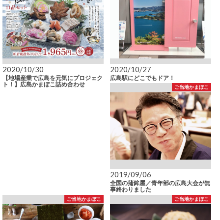
2020/10/30
2020/10/27
【地場産業で広島を元気にプロジェク
広島駅にどこでもドア！
ト！】広島かまぼこ詰め合わせ
ご当地かまぼこ
2019/09/06
全国の蒲鉾屋／青年部の広島大会が無
事終わりました
ご当地かまぼこ
ご当地かまぼこ