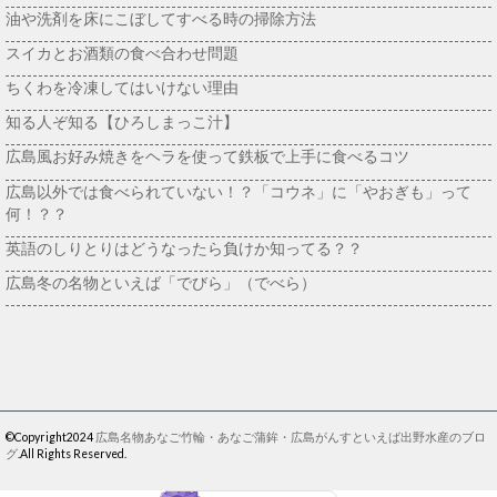
油や洗剤を床にこぼしてすべる時の掃除方法
スイカとお酒類の食べ合わせ問題
ちくわを冷凍してはいけない理由
知る人ぞ知る【ひろしまっこ汁】
広島風お好み焼きをヘラを使って鉄板で上手に食べるコツ
広島以外では食べられていない！？「コウネ」に「やおぎも」って
何！？？
英語のしりとりはどうなったら負けか知ってる？？
広島冬の名物といえば「でびら」（でべら）
©Copyright2024
広島名物あなご竹輪・あなご蒲鉾・広島がんすといえば出野水産のブロ
グ
.All Rights Reserved.