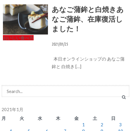
あなご蒲鉾と白焼きあ
なご蒲鉾、在庫復活し
ました！
おいしい食べ方
2021/01/25
本日オンラインショップの あなご蒲
鉾と 白焼き […]
2021年1月
月
火
水
木
金
土
日
1
2
3
4
5
6
7
8
9
10