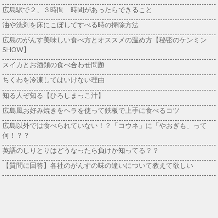
広島駅で２、３時間 時間があったらできること
油や洗剤を床にこぼしてすべる時の掃除方法
広島のがんす美味しい食べ方とオススメの温め方【秘密のケンミン
SHOW】
スイカとお酒類の食べ合わせ問題
ちくわを冷凍してはいけない理由
知る人ぞ知る【ひろしまっこ汁】
広島風お好み焼きをヘラを使って鉄板で上手に食べるコツ
広島以外では食べられていない！？「コウネ」に「やおぎも」って
何！？？
英語のしりとりはどうなったら負けか知ってる？？
【質問に回答】各社のがんすの味の違いについて教えて欲しい