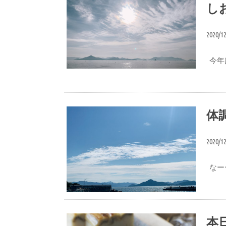
し
2020/1
今年
想い
体
2020/1
なー
ブログ
本