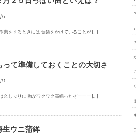
２月２５日っぽい曲といえば？
2/25
作業をするときには 音楽をかけていることが […]
もって準備しておくことの大切さ
2/24
は久しぶりに 胸がワクワク高鳴ったぞーーー […]
海生ウニ蒲鉾