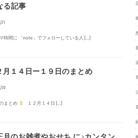
なる記事
2/21
時間に 「note」でフォローしている人 […]
２月１４日ー１９日のまとめ
2/20
のまとめ
１２月１４日 […]
正月のお雑煮やおせち に♪カンタン