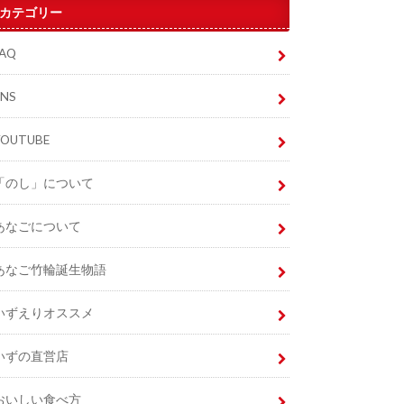
カテゴリー
FAQ
SNS
YOUTUBE
「のし」について
あなごについて
あなご竹輪誕生物語
いずえりオススメ
いずの直営店
おいしい食べ方