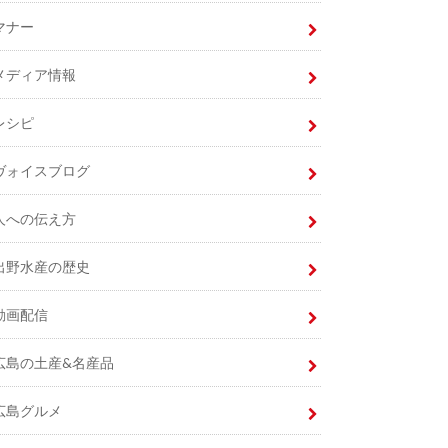
マナー
メディア情報
レシピ
ヴォイスブログ
人への伝え方
出野水産の歴史
動画配信
広島の土産&名産品
広島グルメ