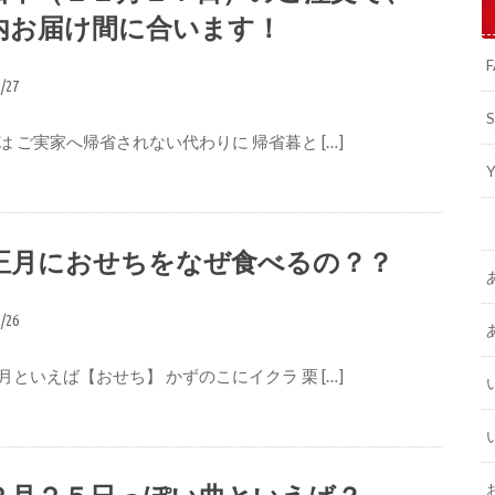
内お届け間に合います！
2/27
は ご実家へ帰省されない代わりに 帰省暮と […]
正月におせちをなぜ食べるの？？
2/26
月といえば【おせち】 かずのこにイクラ 栗 […]