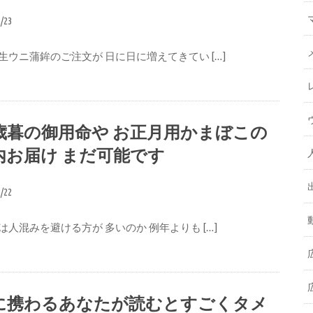
2/23
生ウニ蒲鉾のご注文が 日に日に増えてきてい […]
歳暮の御用命や お正月用かまぼこの
内お届け まだ可能です
2/22
は人混みを避ける方が 多いのか 例年よりも […]
に携わるあなたが読むとすごくタメ