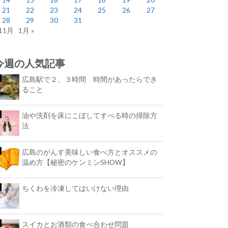
21
22
23
24
25
26
27
28
29
30
31
 11月
1月 »
今週の人気記事
広島駅で２、３時間 時間があったらでき
ること
油や洗剤を床にこぼしてすべる時の掃除方
法
広島のがんす美味しい食べ方とオススメの
温め方【秘密のケンミンSHOW】
ちくわを冷凍してはいけない理由
スイカとお酒類の食べ合わせ問題