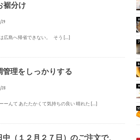
お裾分け
2/29
は広島へ帰省できない。 そう […]
調管理をしっかりする
2/28
ーーんて あたたかくて気持ちの良い 晴れた […]
日中（１２月２７日）のご注文で、