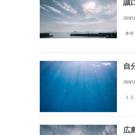
誠
2020/1
本年
ブログ
自
2020/1
１２
想い
広