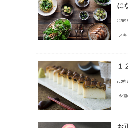
に
2020/1
スキマ
いずえりオススメ
１
2020/1
今週
１週間のまとめ
お