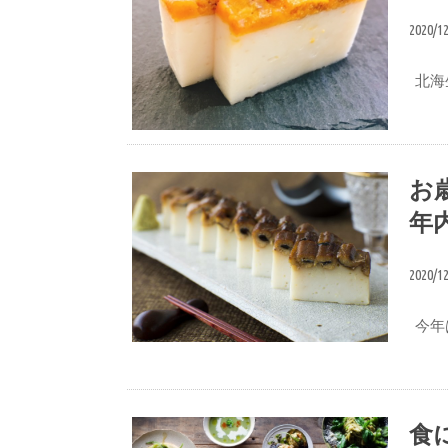
2020/1
北海
おいしい食べ方
お
年
2020/1
今年
おせち
食