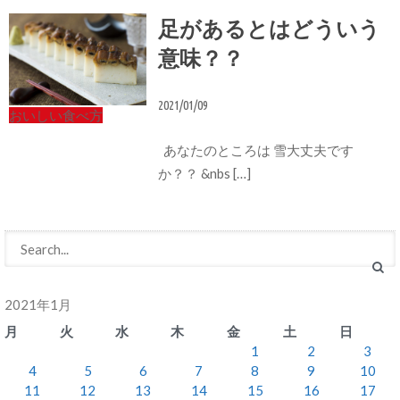
足があるとはどういう
意味？？
2021/01/09
おいしい食べ方
あなたのところは 雪大丈夫です
か？？ &nbs […]
2021年1月
月
火
水
木
金
土
日
1
2
3
4
5
6
7
8
9
10
11
12
13
14
15
16
17