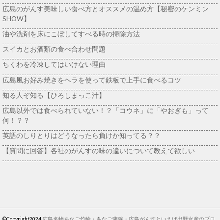
広島のがんす美味しい食べ方とオススメの温め方【秘密のケンミン
SHOW】
油や洗剤を床にこぼしてすべる時の掃除方法
スイカとお酒類の食べ合わせ問題
ちくわを冷凍してはいけない理由
広島風お好み焼きをヘラを使って鉄板で上手に食べるコツ
知る人ぞ知る【ひろしまっこ汁】
広島以外では食べられていない！？「コウネ」に「やおぎも」って
何！？？
英語のしりとりはどうなったら負けか知ってる？？
【質問に回答】各社のがんすの味の違いについて教えて欲しい
©Copyright2024
広島名物あなご竹輪・あなご蒲鉾・広島がんすといえば出野水産のブロ