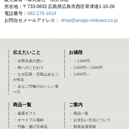
所在地：〒733-0832 広島県広島市西区草津港1-10-26
電話番号：
082-278-1614
お問合せメールアドレス：
shop@anago-chikuwa.co.jp
伝えたいこと
お値段
・ 出野水産の想い
・ ～3,000円
・ 味へのこだわり
・ 3,000円～5,000円
・ なぜ広島・宮島はあなご
・ 5,000円～
が有名
・ あなご竹輪のおいしい食
べ方
商品一覧
ご案内
・ 厳選ギフト
・ 商品一覧
・ オードブル蒲鉾
・ お支払い方法について
・ 竹輪・揚げ天単品
・ 新規会員登録