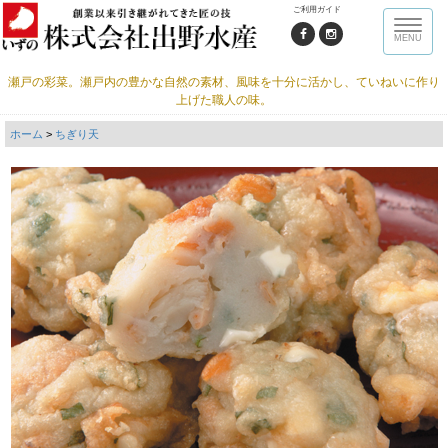
ご利用ガイド
Toggle
MENU
naviga
瀬戸の彩菜。瀬戸内の豊かな自然の素材、風味を十分に活かし、ていねいに作り
上げた職人の味。
ホーム
>
ちぎり天