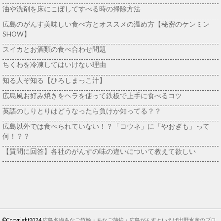
油や洗剤を床にこぼしてすべる時の掃除方法
広島のがんす美味しい食べ方とオススメの温め方【秘密のケンミン
SHOW】
スイカとお酒類の食べ合わせ問題
ちくわを冷凍してはいけない理由
知る人ぞ知る【ひろしまっこ汁】
広島風お好み焼きをヘラを使って鉄板で上手に食べるコツ
英語のしりとりはどうなったら負けか知ってる？？
広島以外では食べられていない！？「コウネ」に「やおぎも」って
何！？？
【質問に回答】各社のがんすの味の違いについて教えて欲しい
©Copyright2024
広島名物あなご竹輪・あなご蒲鉾・広島がんすといえば出野水産のブロ