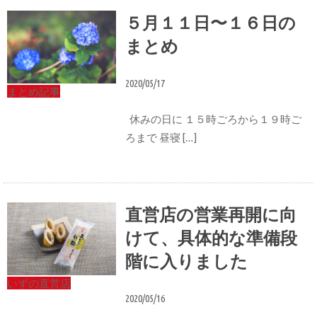
５月１１日〜１６日の
まとめ
2020/05/17
まとめ記事
休みの日に １５時ごろから１９時ご
ろまで 昼寝 […]
直営店の営業再開に向
けて、具体的な準備段
階に入りました
いずの直営店
2020/05/16