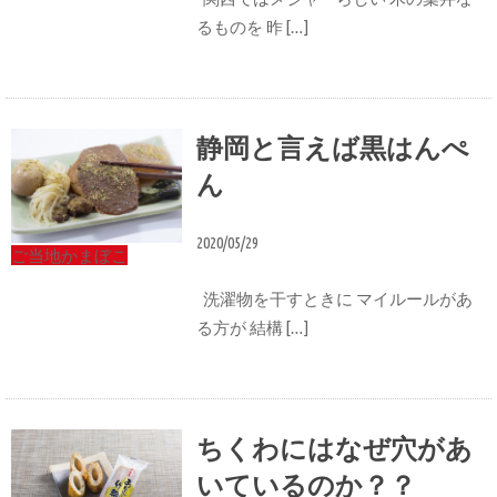
るものを 昨 […]
静岡と言えば黒はんぺ
ん
2020/05/29
ご当地かまぼこ
洗濯物を干すときに マイルールがあ
る方が 結構 […]
ちくわにはなぜ穴があ
いているのか？？