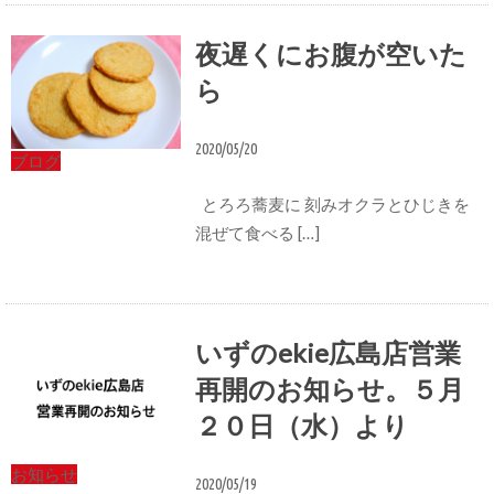
夜遅くにお腹が空いた
ら
2020/05/20
ブログ
とろろ蕎麦に 刻みオクラとひじきを
混ぜて食べる […]
いずのekie広島店営業
再開のお知らせ。５月
２０日（水）より
お知らせ
2020/05/19