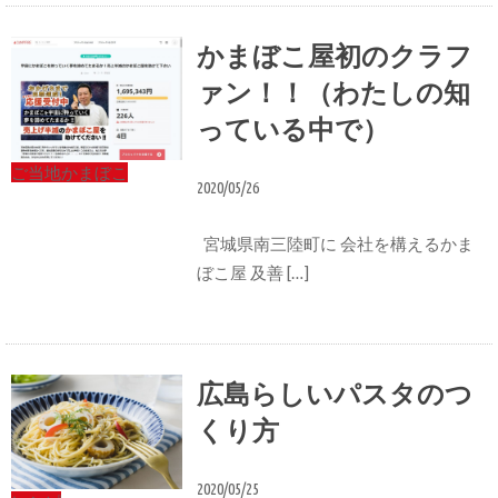
かまぼこ屋初のクラフ
ァン！！（わたしの知
っている中で）
ご当地かまぼこ
2020/05/26
宮城県南三陸町に 会社を構えるかま
ぼこ屋 及善 […]
広島らしいパスタのつ
くり方
2020/05/25