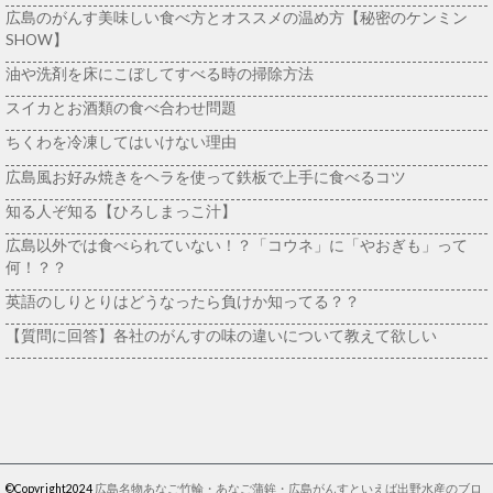
広島のがんす美味しい食べ方とオススメの温め方【秘密のケンミン
SHOW】
油や洗剤を床にこぼしてすべる時の掃除方法
スイカとお酒類の食べ合わせ問題
ちくわを冷凍してはいけない理由
広島風お好み焼きをヘラを使って鉄板で上手に食べるコツ
知る人ぞ知る【ひろしまっこ汁】
広島以外では食べられていない！？「コウネ」に「やおぎも」って
何！？？
英語のしりとりはどうなったら負けか知ってる？？
【質問に回答】各社のがんすの味の違いについて教えて欲しい
©Copyright2024
広島名物あなご竹輪・あなご蒲鉾・広島がんすといえば出野水産のブロ