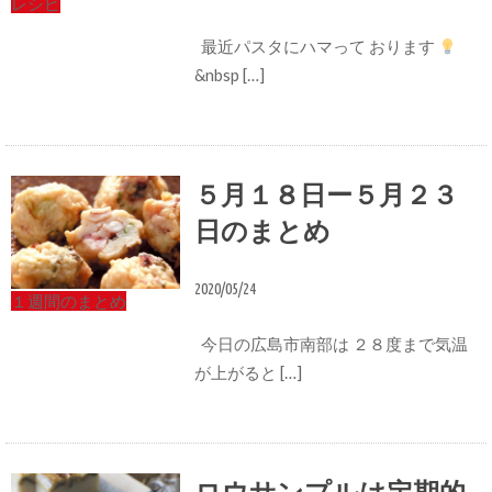
レシピ
最近パスタにハマって おります
&nbsp […]
５月１８日ー５月２３
日のまとめ
2020/05/24
１週間のまとめ
今日の広島市南部は ２８度まで気温
が上がると […]
ロウサンプルは定期的