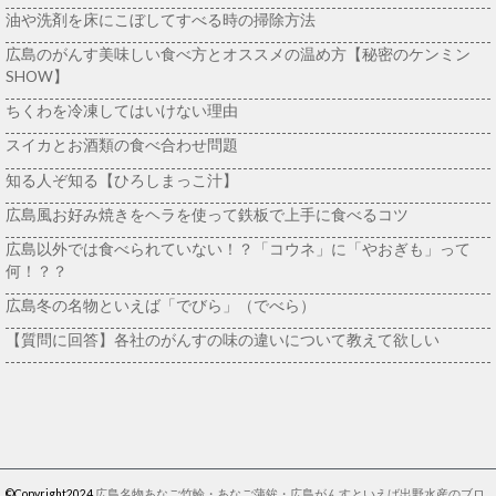
油や洗剤を床にこぼしてすべる時の掃除方法
広島のがんす美味しい食べ方とオススメの温め方【秘密のケンミン
SHOW】
ちくわを冷凍してはいけない理由
スイカとお酒類の食べ合わせ問題
知る人ぞ知る【ひろしまっこ汁】
広島風お好み焼きをヘラを使って鉄板で上手に食べるコツ
広島以外では食べられていない！？「コウネ」に「やおぎも」って
何！？？
広島冬の名物といえば「でびら」（でべら）
【質問に回答】各社のがんすの味の違いについて教えて欲しい
©Copyright2024
広島名物あなご竹輪・あなご蒲鉾・広島がんすといえば出野水産のブロ