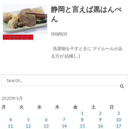
静岡と言えば黒はんぺ
ん
2020/05/29
ご当地かまぼこ
洗濯物を干すときに マイルールがあ
る方が 結構 […]
2020年5月
月
火
水
木
金
土
日
1
2
3
4
5
6
7
8
9
10
11
12
13
14
15
16
17