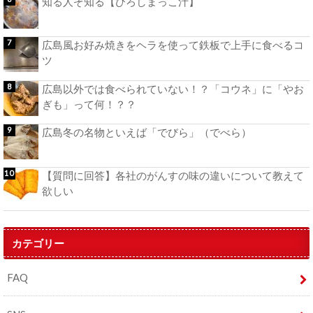
知る人ぞ知る【ひろしまっこ汁】
広島風お好み焼きをヘラを使って鉄板で上手に食べるコ
ツ
広島以外では食べられていない！？「コウネ」に「やお
ぎも」って何！？？
広島冬の名物といえば「でびら」（でべら）
【質問に回答】各社のがんすの味の違いについて教えて
欲しい
カテゴリー
FAQ