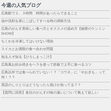
今週の人気ブログ
広島駅で２、３時間 時間があったらできること
油や洗剤を床にこぼしてすべる時の掃除方法
広島のがんす美味しい食べ方とオススメの温め方【秘密のケンミン
SHOW】
ちくわを冷凍してはいけない理由
スイカとお酒類の食べ合わせ問題
知る人ぞ知る【ひろしまっこ汁】
広島風お好み焼きをヘラを使って鉄板で上手に食べるコツ
広島以外では食べられていない！？「コウネ」に「やおぎも」って
何！？？
英語のしりとりはどうなったら負けか知ってる？？
【質問に回答】各社のがんすの味の違いについて教えて欲しい