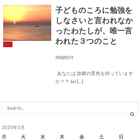
子どものころに勉強を
しなさいと言われなか
ったわたしが、唯一言
われた３つのこと
想い
2020/05/14
あなたは 故郷の景色を持っています
か？？ &n […]
2020年5月
月
火
水
木
金
土
日