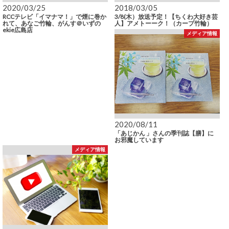
2020/03/25
2018/03/05
RCCテレビ「イマナマ！」で煙に巻か
3/8(木）放送予定！【ちくわ大好き芸
れて、あなご竹輪、がんす＠いずの
人】アメトーーク！（カープ竹輪）
ekie広島店
メディア情報
2020/08/11
「あじかん 」さんの季刊誌【膳】に
お邪魔しています
メディア情報