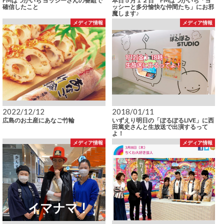
FMはつかいち ヨッシーさんの番組で
本日５月１２日 FMはつかいち「ヨ
確信したこと
ッシーと多分愉快な仲間たち」にお邪
魔します♪
メディア情報
メディア情報
2022/12/12
2018/01/11
広島のお土産にあなご竹輪
いずえり明日の「ぽるぽるLIVE」に西
田篤史さんと生放送で出演するって
よ！
メディア情報
メディア情報