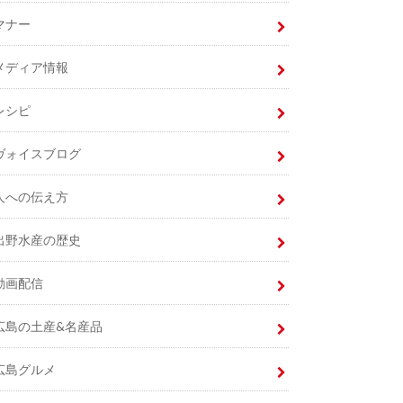
マナー
メディア情報
レシピ
ヴォイスブログ
人への伝え方
出野水産の歴史
動画配信
広島の土産&名産品
広島グルメ