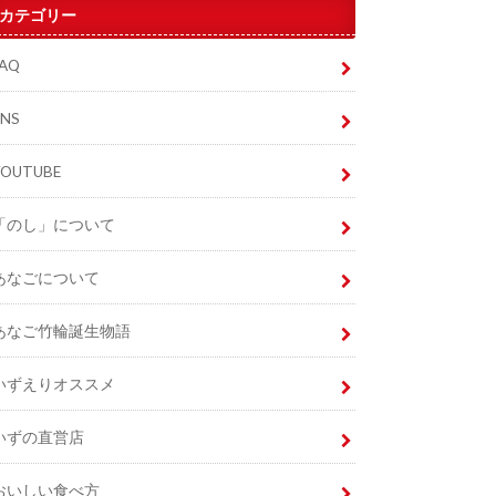
カテゴリー
FAQ
SNS
YOUTUBE
「のし」について
あなごについて
あなご竹輪誕生物語
いずえりオススメ
いずの直営店
おいしい食べ方