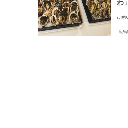
わ
2018/0
広島牡
広島の土産&名産品