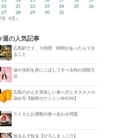
20
21
22
23
24
25
26
27
28
29
30
31
 7月
9月 »
今週の人気記事
広島駅で２、３時間 時間があったらでき
ること
油や洗剤を床にこぼしてすべる時の掃除方
法
広島のがんす美味しい食べ方とオススメの
温め方【秘密のケンミンSHOW】
スイカとお酒類の食べ合わせ問題
知る人ぞ知る【ひろしまっこ汁】