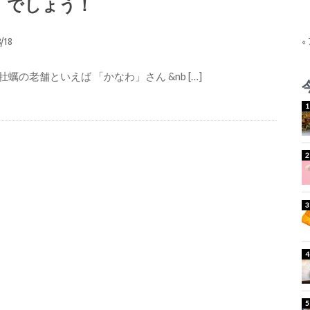
」でしょう！
8/18
«
蠣の老舗といえば 「かなわ」さん &nb […]