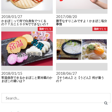
2018/01/27
2017/08/20
かまぼこって何で白身魚でつくる
勝手なすりこみですよ！かまぼこ塩分
の？？カニ１００%でできないの？
事情
蒲鉾づくり
蒲鉾づくり
2018/01/15
2018/06/27
常温保存できるかまぼこと要冷蔵のか
【そうめん】と【うどん】何が違う
まぼこの違いは？
の？