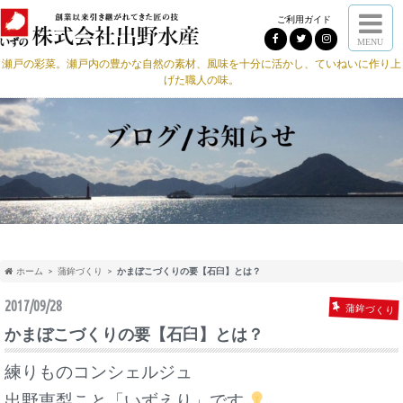
ご利用ガイド
MENU
瀬戸の彩菜。瀬戸内の豊かな自然の素材、風味を十分に活かし、ていねいに作り上
げた職人の味。
ホーム
蒲鉾づくり
かまぼこづくりの要【石臼】とは？
2017/09/28
蒲鉾づくり
かまぼこづくりの要【石臼】とは？
練りものコンシェルジュ
出野恵梨こと「いずえり」です