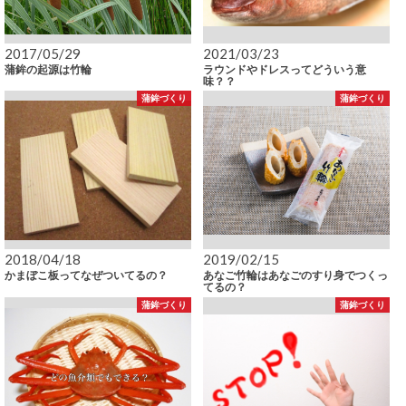
2017/05/29
2021/03/23
蒲鉾の起源は竹輪
ラウンドやドレスってどういう意
味？？
蒲鉾づくり
蒲鉾づくり
2018/04/18
2019/02/15
かまぼこ板ってなぜついてるの？
あなご竹輪はあなごのすり身でつくっ
てるの？
蒲鉾づくり
蒲鉾づくり