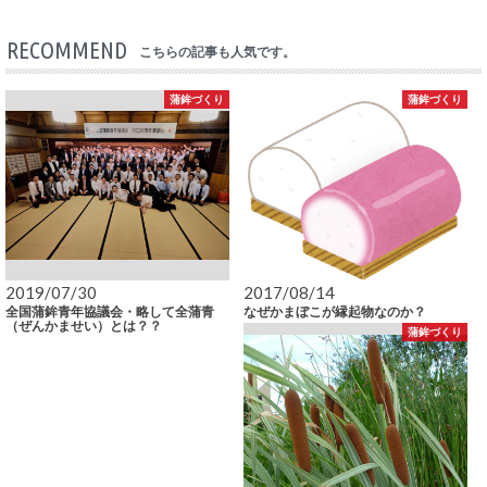
RECOMMEND
こちらの記事も人気です。
蒲鉾づくり
蒲鉾づくり
2019/07/30
2017/08/14
全国蒲鉾青年協議会・略して全蒲青
なぜかまぼこが縁起物なのか？
（ぜんかませい）とは？？
蒲鉾づくり