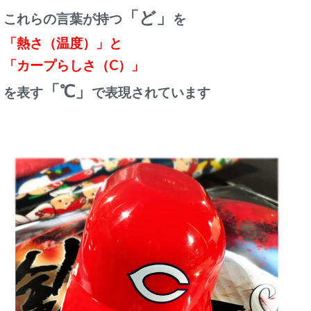
「ど」
これらの言葉が持つ
を
「熱さ（温度）」と
「カープらしさ（C）」
「℃」
を表す
で表現されています