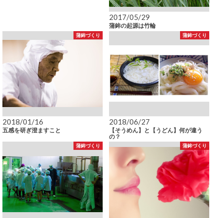
2017/05/29
蒲鉾の起源は竹輪
蒲鉾づくり
蒲鉾づくり
2018/01/16
2018/06/27
五感を研ぎ澄ますこと
【そうめん】と【うどん】何が違う
の？
蒲鉾づくり
蒲鉾づくり