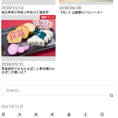
2018/11/13
2018/06/28
地元草津小学校３年生の工場見学
【匂い】は健康のバロメーター
蒲鉾づくり
2018/01/15
常温保存できるかまぼこと要冷蔵のか
まぼこの違いは？
2017年11月
月
火
水
木
金
土
日