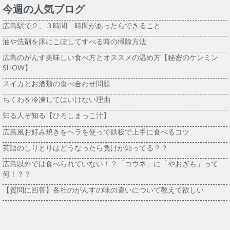
今週の人気ブログ
広島駅で２、３時間 時間があったらできること
油や洗剤を床にこぼしてすべる時の掃除方法
広島のがんす美味しい食べ方とオススメの温め方【秘密のケンミン
SHOW】
スイカとお酒類の食べ合わせ問題
ちくわを冷凍してはいけない理由
知る人ぞ知る【ひろしまっこ汁】
広島風お好み焼きをヘラを使って鉄板で上手に食べるコツ
英語のしりとりはどうなったら負けか知ってる？？
広島以外では食べられていない！？「コウネ」に「やおぎも」って
何！？？
【質問に回答】各社のがんすの味の違いについて教えて欲しい