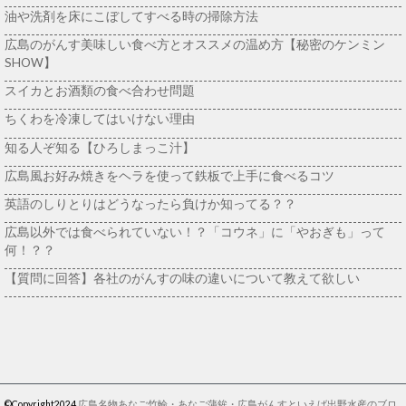
油や洗剤を床にこぼしてすべる時の掃除方法
広島のがんす美味しい食べ方とオススメの温め方【秘密のケンミン
SHOW】
スイカとお酒類の食べ合わせ問題
ちくわを冷凍してはいけない理由
知る人ぞ知る【ひろしまっこ汁】
広島風お好み焼きをヘラを使って鉄板で上手に食べるコツ
英語のしりとりはどうなったら負けか知ってる？？
広島以外では食べられていない！？「コウネ」に「やおぎも」って
何！？？
【質問に回答】各社のがんすの味の違いについて教えて欲しい
©Copyright2024
広島名物あなご竹輪・あなご蒲鉾・広島がんすといえば出野水産のブロ