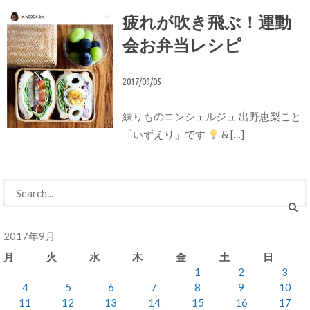
疲れが吹き飛ぶ！運動
会お弁当レシピ
2017/09/05
練りものコンシェルジュ 出野恵梨こと
「いずえり」です
& […]
レシピ
2017年9月
月
火
水
木
金
土
日
1
2
3
4
5
6
7
8
9
10
11
12
13
14
15
16
17