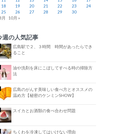
18
19
20
21
22
23
24
25
26
27
28
29
30
 8月
10月 »
今週の人気記事
広島駅で２、３時間 時間があったらでき
ること
油や洗剤を床にこぼしてすべる時の掃除方
法
広島のがんす美味しい食べ方とオススメの
温め方【秘密のケンミンSHOW】
スイカとお酒類の食べ合わせ問題
ちくわを冷凍してはいけない理由