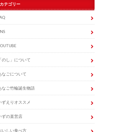
カテゴリー
FAQ
SNS
YOUTUBE
「のし」について
あなごについて
あなご竹輪誕生物語
いずえりオススメ
いずの直営店
おいしい食べ方