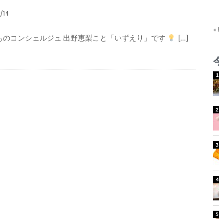
9/14
«
ものコンシェルジュ 出野恵梨こと「いずえり」です
[…]