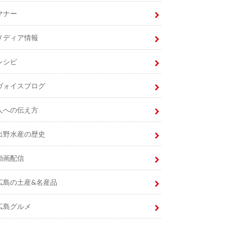
マナー
メディア情報
レシピ
ヴォイスブログ
人への伝え方
出野水産の歴史
動画配信
広島の土産&名産品
広島グルメ