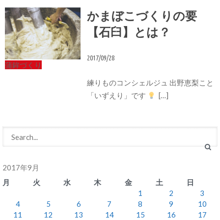
かまぼこづくりの要
【石臼】とは？
2017/09/28
蒲鉾づくり
練りものコンシェルジュ 出野恵梨こと
「いずえり」です
[…]
2017年9月
月
火
水
木
金
土
日
1
2
3
4
5
6
7
8
9
10
11
12
13
14
15
16
17