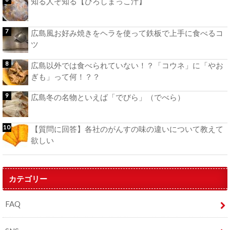
知る人ぞ知る【ひろしまっこ汁】
広島風お好み焼きをヘラを使って鉄板で上手に食べるコ
ツ
広島以外では食べられていない！？「コウネ」に「やお
ぎも」って何！？？
広島冬の名物といえば「でびら」（でべら）
【質問に回答】各社のがんすの味の違いについて教えて
欲しい
カテゴリー
FAQ