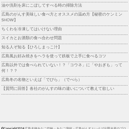
油や洗剤を床にこぼしてすべる時の掃除方法
広島のがんす美味しい食べ方とオススメの温め方【秘密のケンミン
SHOW】
ちくわを冷凍してはいけない理由
スイカとお酒類の食べ合わせ問題
知る人ぞ知る【ひろしまっこ汁】
広島風お好み焼きをヘラを使って鉄板で上手に食べるコツ
広島以外では食べられていない！？「コウネ」に「やおぎも」って
何！？？
広島冬の名物といえば「でびら」（でべら）
【質問に回答】各社のがんすの味の違いについて教えて欲しい
©Copyright2024
広島名物あなご竹輪・あなご蒲鉾・広島がんすといえば出野水産のブロ