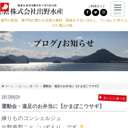
ご利用ガイド
MENU
瀬戸の彩菜。瀬戸内の豊かな自然の素材、風味を十分に活かし、ていねいに作り上
げた職人の味。
ホーム
おいしい食べ方
運動会・遠足のお弁当に【かまぼこウサギ】
2017/09/29
おいしい食べ方
運動会・遠足のお弁当に【かまぼこウサギ】
練りものコンシェルジュ
出野恵梨こと「いずえり」です