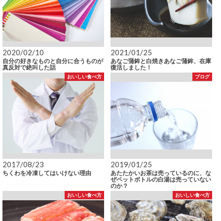
2020/02/10
2021/01/25
自分の好きなものと自分に合うものが
あなご蒲鉾と白焼きあなご蒲鉾、在庫
真反対で絶叫した話
復活しました！
おいしい食べ方
ブログ
2017/08/23
2019/01/25
ちくわを冷凍してはいけない理由
あたたかいお茶は売っているのに、な
ぜペットボトルの白湯は売っていない
のか？
おいしい食べ方
おいしい食べ方