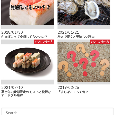
2018/01/30
2021/01/21
かまぼこって冷凍してもいいの？
炭火で焼くと美味しい理由
おいしい食べ方
おいしい食べ方
2021/07/10
2019/03/26
夏と冬の時期限定の ちょっと贅沢な
「すじぼこ」って何？
オードブル蒲鉾