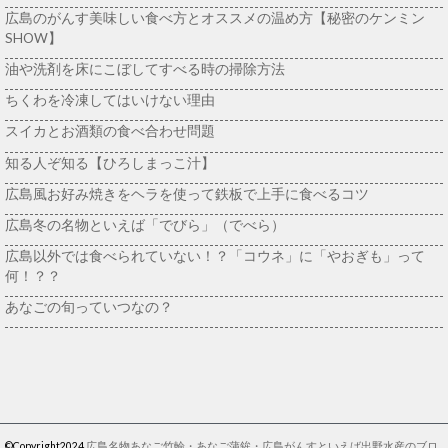
広島のがんす美味しい食べ方とオススメの温め方【秘密のケンミン
SHOW】
油や洗剤を床にこぼしてすべる時の掃除方法
ちくわを冷凍してはいけない理由
スイカとお酒類の食べ合わせ問題
知る人ぞ知る【ひろしまっこ汁】
広島風お好み焼きをヘラを使って鉄板で上手に食べるコツ
広島冬の名物といえば「でびら」（でべら）
広島以外では食べられていない！？「コウネ」に「やおぎも」って
何！？？
あなごの旬っていつなの？
©Copyright2024
広島名物あなご竹輪・あなご蒲鉾・広島がんすといえば出野水産のブロ