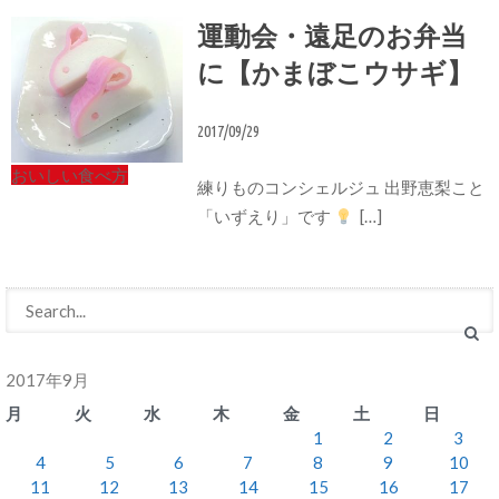
運動会・遠足のお弁当
に【かまぼこウサギ】
2017/09/29
おいしい食べ方
練りものコンシェルジュ 出野恵梨こと
「いずえり」です
[…]
2017年9月
月
火
水
木
金
土
日
1
2
3
4
5
6
7
8
9
10
11
12
13
14
15
16
17