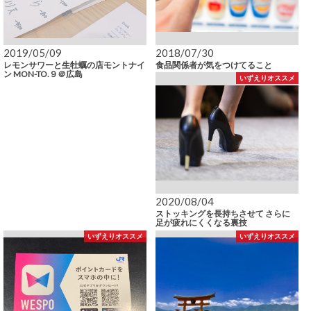
2019/05/09
2018/07/30
レモンサワーと生牡蠣の店モントナイ
食品関係者が気をつけてること
ン MON-TO.９＠広島
いずえりオススメ
2020/08/04
ストッキングを長持ちさせて さらに
足が疲れにくくなる裏技
いずえりオススメ
いずえりオススメ