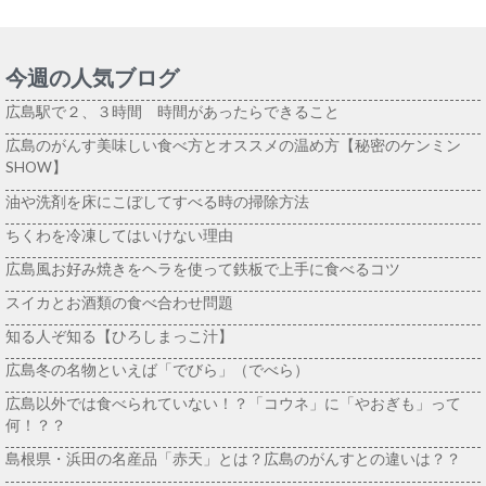
今週の人気ブログ
広島駅で２、３時間 時間があったらできること
広島のがんす美味しい食べ方とオススメの温め方【秘密のケンミン
SHOW】
油や洗剤を床にこぼしてすべる時の掃除方法
ちくわを冷凍してはいけない理由
広島風お好み焼きをヘラを使って鉄板で上手に食べるコツ
スイカとお酒類の食べ合わせ問題
知る人ぞ知る【ひろしまっこ汁】
広島冬の名物といえば「でびら」（でべら）
広島以外では食べられていない！？「コウネ」に「やおぎも」って
何！？？
島根県・浜田の名産品「赤天」とは？広島のがんすとの違いは？？