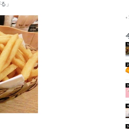
がる」
«