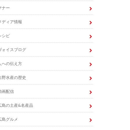
マナー
メディア情報
レシピ
ヴォイスブログ
人への伝え方
出野水産の歴史
動画配信
広島の土産&名産品
広島グルメ