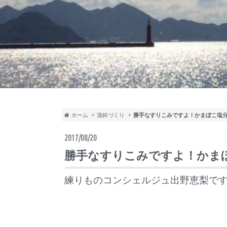
ホーム
蒲鉾づくり
勝手なすりこみですよ！かまぼこ塩
2017/08/20
勝手なすりこみですよ！かま
練りものコンシェルジュ出野恵梨で