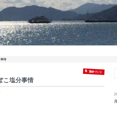
分事情
蒲鉾づくり
ぼこ塩分事情
す
2