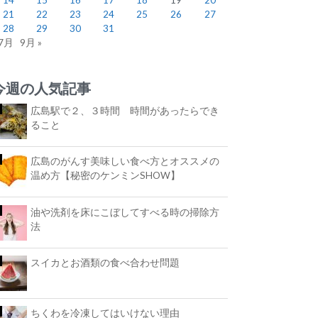
21
22
23
24
25
26
27
28
29
30
31
 7月
9月 »
今週の人気記事
広島駅で２、３時間 時間があったらでき
ること
広島のがんす美味しい食べ方とオススメの
温め方【秘密のケンミンSHOW】
油や洗剤を床にこぼしてすべる時の掃除方
法
スイカとお酒類の食べ合わせ問題
ちくわを冷凍してはいけない理由