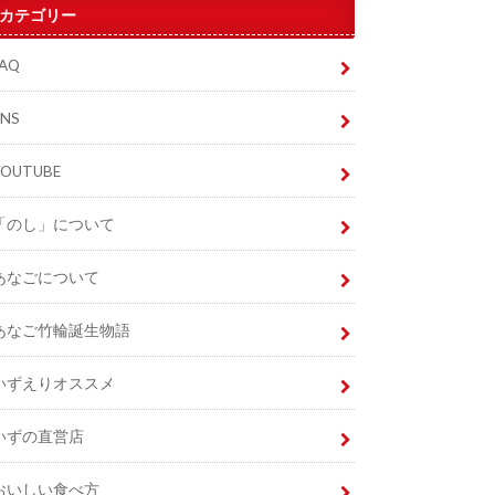
カテゴリー
FAQ
SNS
YOUTUBE
「のし」について
あなごについて
あなご竹輪誕生物語
いずえりオススメ
いずの直営店
おいしい食べ方