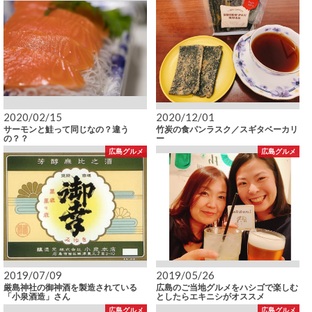
2020/02/15
2020/12/01
サーモンと鮭って同じなの？違う
竹炭の食パンラスク／スギタベーカリ
の？？
ー
広島グルメ
広島グルメ
2019/07/09
2019/05/26
厳島神社の御神酒を製造されている
広島のご当地グルメをハシゴで楽しむ
「小泉酒造」さん
としたらエキニシがオススメ
広島グルメ
広島グルメ