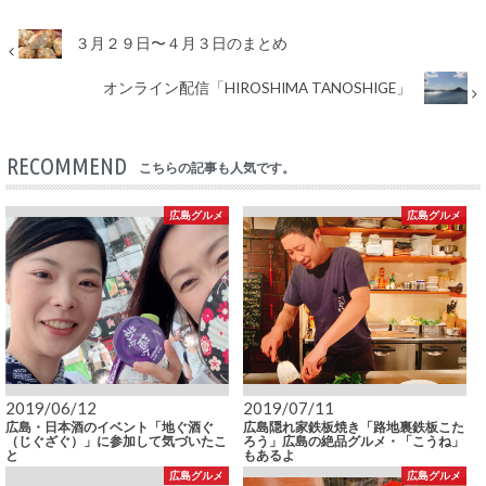
３月２９日〜４月３日のまとめ
オンライン配信「HIROSHIMA TANOSHIGE」
RECOMMEND
こちらの記事も人気です。
広島グルメ
広島グルメ
2019/06/12
2019/07/11
広島・日本酒のイベント「地ぐ酒ぐ
広島隠れ家鉄板焼き「路地裏鉄板こた
（じぐざぐ）」に参加して気づいたこ
ろう」広島の絶品グルメ・「こうね」
と
もあるよ
広島グルメ
広島グルメ