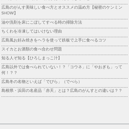
広島のがんす美味しい食べ方とオススメの温め方【秘密のケンミン
SHOW】
油や洗剤を床にこぼしてすべる時の掃除方法
ちくわを冷凍してはいけない理由
広島風お好み焼きをヘラを使って鉄板で上手に食べるコツ
スイカとお酒類の食べ合わせ問題
知る人ぞ知る【ひろしまっこ汁】
広島以外では食べられていない！？「コウネ」に「やおぎも」って
何！？？
広島冬の名物といえば「でびら」（でべら）
島根県・浜田の名産品「赤天」とは？広島のがんすとの違いは？？