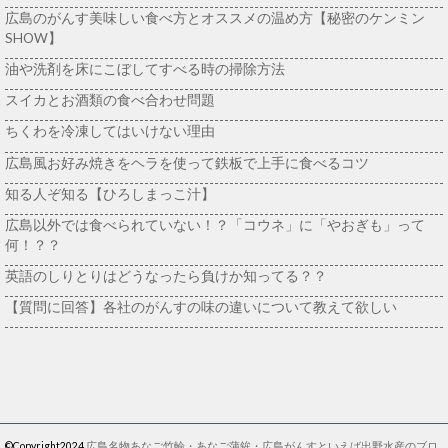
広島のがんす美味しい食べ方とオススメの温め方【秘密のケンミン
SHOW】
油や洗剤を床にこぼしてすべる時の掃除方法
スイカとお酒類の食べ合わせ問題
ちくわを冷凍してはいけない理由
広島風お好み焼きをヘラを使って鉄板で上手に食べるコツ
知る人ぞ知る【ひろしまっこ汁】
広島以外では食べられていない！？「コウネ」に「やおぎも」って
何！？？
英語のしりとりはどうなったら負けか知ってる？？
【質問に回答】各社のがんすの味の違いについて教えて欲しい
©Copyright2024
広島名物あなご竹輪・あなご蒲鉾・広島がんすといえば出野水産のブロ