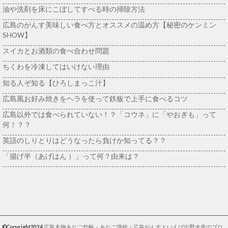
油や洗剤を床にこぼしてすべる時の掃除方法
広島のがんす美味しい食べ方とオススメの温め方【秘密のケンミン
SHOW】
スイカとお酒類の食べ合わせ問題
ちくわを冷凍してはいけない理由
知る人ぞ知る【ひろしまっこ汁】
広島風お好み焼きをヘラを使って鉄板で上手に食べるコツ
広島以外では食べられていない！？「コウネ」に「やおぎも」って
何！？？
英語のしりとりはどうなったら負けか知ってる？？
「揚げ半（あげはん ）」って何？由来は？
©Copyright2024
広島名物あなご竹輪・あなご蒲鉾・広島がんすといえば出野水産のブロ