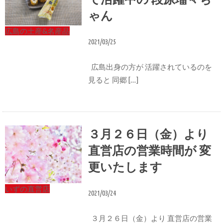
ゃん
広島の土産&名産品
2021/03/25
広島出身の方が 活躍されているのを
見ると 同郷 […]
３月２６日（金）より
直営店の営業時間が 変
更いたします
いずの直営店
2021/03/24
３月２６日（金）より 直営店の営業