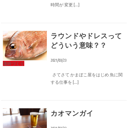
時間が 変更 […]
ラウンドやドレスって
どういう意味？？
2021/03/23
蒲鉾づくり
さてさて かまぼこ屋をはじめ 魚に関
する仕事を […]
カオマンガイ