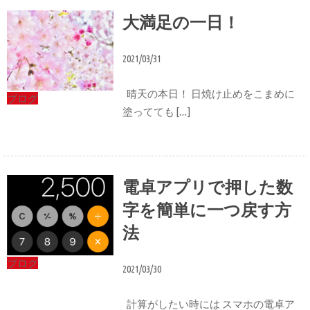
大満足の一日！
2021/03/31
晴天の本日！ 日焼け止めをこまめに
ブログ
塗ってても […]
電卓アプリで押した数
字を簡単に一つ戻す方
法
ブログ
2021/03/30
計算がしたい時には スマホの電卓ア