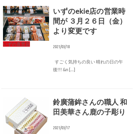
いずのekie店の営業時
間が ３月２６日（金）
より変更です
いずの直営店
2021/03/18
すごく気持ちの良い 晴れの日の午
後!!! &n […]
鈴廣蒲鉾さんの職人 和
田美華さん鹿の子彫り
2021/03/17