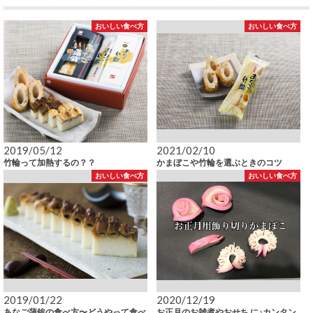
おいしい食べ方
おいしい食べ方
2019/05/12
2021/02/10
竹輪って加熱するの？？
かまぼこや竹輪を選ぶときのコツ
おいしい食べ方
おいしい食べ方
2019/01/22
2020/12/19
あなご蒲鉾の食べ方〜どうやって食べ
お正月のお雑煮やおせち に♪カンタン