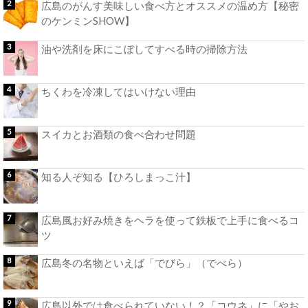
広島のがんす美味しい食べ方とオススメの温め方【秘密
のケンミンSHOW】
油や洗剤を床にこぼしてすべる時の掃除方法
ちくわを冷凍してはいけない理由
スイカとお酒類の食べ合わせ問題
知る人ぞ知る【ひろしまっこ汁】
広島風お好み焼きをヘラを使って鉄板で上手に食べるコ
ツ
広島冬の名物といえば「でびら」（でべら）
広島以外では食べられていない！？「コウネ」に「やお