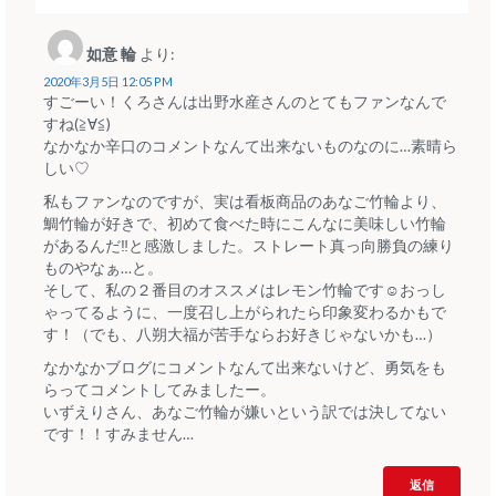
如意 輪
より:
2020年3月5日 12:05 PM
すごーい！くろさんは出野水産さんのとてもファンなんで
すね(≧∀≦)
なかなか辛口のコメントなんて出来ないものなのに…素晴ら
しい♡
私もファンなのですが、実は看板商品のあなご竹輪より、
鯛竹輪が好きで、初めて食べた時にこんなに美味しい竹輪
があるんだ‼︎と感激しました。ストレート真っ向勝負の練り
ものやなぁ…と。
そして、私の２番目のオススメはレモン竹輪です☺︎おっし
ゃってるように、一度召し上がられたら印象変わるかもで
す！（でも、八朔大福が苦手ならお好きじゃないかも…）
なかなかブログにコメントなんて出来ないけど、勇気をも
らってコメントしてみましたー。
いずえりさん、あなご竹輪が嫌いという訳では決してない
です！！すみません…
返信