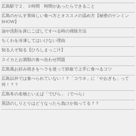
広島駅で２、３時間 時間があったらできること
広島のがんす美味しい食べ方とオススメの温め方【秘密のケンミン
SHOW】
油や洗剤を床にこぼしてすべる時の掃除方法
ちくわを冷凍してはいけない理由
知る人ぞ知る【ひろしまっこ汁】
スイカとお酒類の食べ合わせ問題
広島風お好み焼きをヘラを使って鉄板で上手に食べるコツ
広島以外では食べられていない！？「コウネ」に「やおぎも」って
何！？？
広島冬の名物といえば「でびら」（でべら）
英語のしりとりはどうなったら負けか知ってる？？