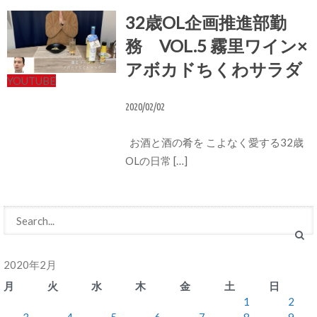
32歳OL企画推進部勤
務 VOL.5 霧里ワイン×
アボカドちくわサラダ
YOUTUBE
2020/02/02
お酒と酒の肴を こよなく愛する32歳
OLの日常 […]
2020年2月
月
火
水
木
金
土
日
1
2
3
4
5
6
7
8
9